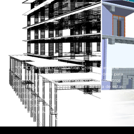
*C&C Consulting Construction Group necesita la
información de contacto que nos proporcionas para
ponernos en contacto contigo acerca de nuestros
productos y servicios. Puedes darte de baja de estas
comunicaciones en cualquier momento. Para obtener
información sobre cómo darte de baja, así como
nuestras prácticas de privacidad y el compromiso de
proteger tu privacidad, consulta nuestra Política de
privacidad.