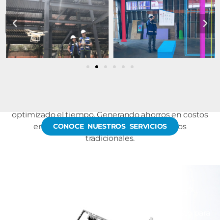
Reconociendo la importancia de la precisión y
agilidad en el trazado, nivelación y captura de
información en obra, fue creado el servicio de
Layout
en Campo.
Con estaciones robotizadas, es llevada a cabo la
localización de los puntos en obra, los cuales son
marcados directamente a partir del modelo
BIM 3D
.
Gracias a esto, minimizamos errores de medida y es
optimizado el tiempo. Generando ahorros en costos
en comparación con los procedimientos
CONOCE NUESTROS SERVICIOS
tradicionales.
¿Estás listo para mejorar la
productividad en tu empresa?
Nuestro equipo de profesionales está dispuesto para