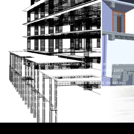
*C&C Consulting Construction Group necesita la
información de contacto que nos proporcionas para
ponernos en contacto contigo acerca de nuestros
productos y servicios. Puedes darte de baja de estas
comunicaciones en cualquier momento. Para obtener
información sobre cómo darte de baja, así como
nuestras prácticas de privacidad y el compromiso de
proteger tu privacidad, consulta nuestra Política de
privacidad.