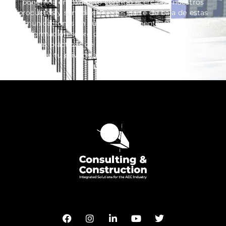
ponernos en contacto contigo acerca de nuestros
productos y servicios. Puedes darte de baja de estas
comunicaciones en cualquier momento. Para obtener
información sobre cómo darte de baja, así como
nuestras prácticas de privacidad y el compromiso de
proteger tu privacidad, consulta nuestra Política de
privacidad.