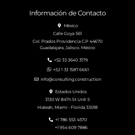
Información de Contacto
México
Calle Goya 561
Col. Prados Providencia C.P 44670
Guadalajara, Jalisco. México
+52 33 3640 3179
+52 1 33 1587 6661
info@consulting.construction
Estados Unidos
3130 W 84Th St Unit 5
Hialeah, Miami - Florida 33018
+1 786 553 4570
+1 954 609 7886