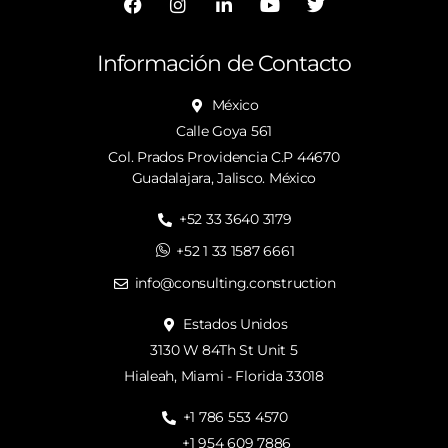
Información de Contacto
México
Calle Goya 561
Col. Prados Providencia C.P 44670
Guadalajara, Jalisco. México
+52 33 3640 3179
+52 1 33 1587 6661
info@consulting.construction
Estados Unidos
3130 W 84Th St Unit 5
Hialeah, Miami - Florida 33018
+1 786 553 4570
+1 954 609 7886