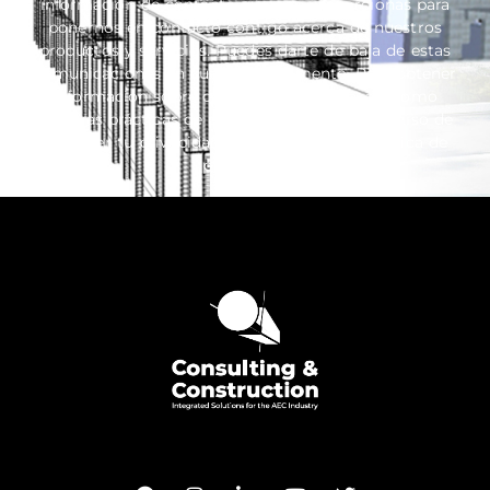
información de contacto que nos proporcionas para
ponernos en contacto contigo acerca de nuestros
productos y servicios. Puedes darte de baja de estas
comunicaciones en cualquier momento. Para obtener
información sobre cómo darte de baja, así como
nuestras prácticas de privacidad y el compromiso de
proteger tu privacidad, consulta nuestra Política de
privacidad.