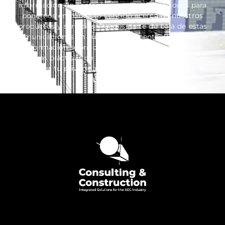
información de contacto que nos proporcionas para
ponernos en contacto contigo acerca de nuestros
productos y servicios. Puedes darte de baja de estas
comunicaciones en cualquier momento. Para obtener
información sobre cómo darte de baja, así como
nuestras prácticas de privacidad y el compromiso de
proteger tu privacidad, consulta nuestra Política de
privacidad.