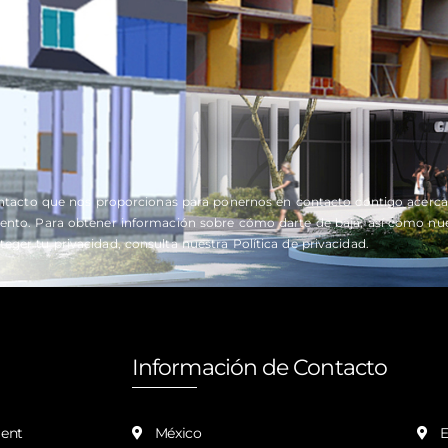
ntacto que nos proporcionas para ponernos en contacto contigo acerca 
to. Para obtener información sobre cómo darte de baja, así como nuest
ger tu privacidad, consulta nuestra Política de privacidad.
Información de Contacto
In
ent
México
E