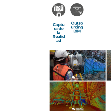
Outso
Captu
urcing
ra de
BIM
la
Realid
ad