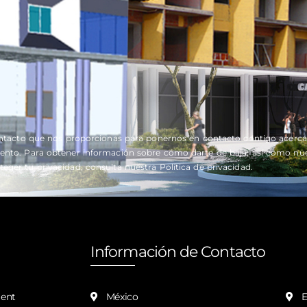
ntacto que nos proporcionas para ponernos en contacto contigo acerca 
to. Para obtener información sobre cómo darte de baja, así como nuest
ger tu privacidad, consulta nuestra Política de privacidad.
Información de Contacto
In
ent
México
E