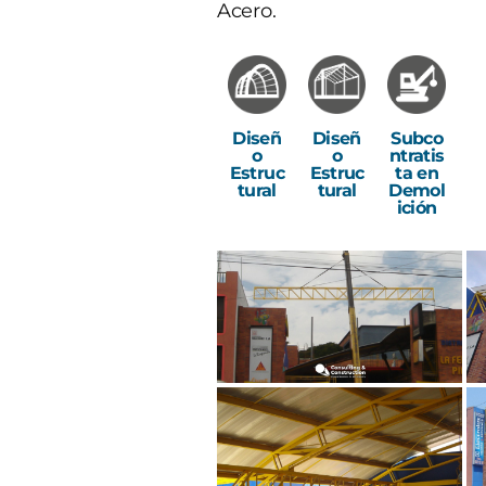
Acero.
Diseñ
Subco
Diseñ
o
ntratis
o
Estruc
ta en
Estruc
tural
Demol
tural
ición