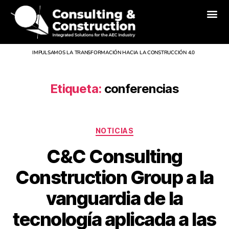
Inicio
Nosotros
Divisiones
Servicios
Proyectos
Noticias
Contacto
IMPULSAMOS LA TRANSFORMACIÓN HACIA LA CONSTRUCCIÓN 4.0
Etiqueta:
conferencias
NOTICIAS
C&C Consulting
Construction Group a la
vanguardia de la
tecnología aplicada a las