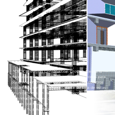
*C&C Consulting Construction Group necesita la
información de contacto que nos proporcionas para
ponernos en contacto contigo acerca de nuestros
productos y servicios. Puedes darte de baja de estas
comunicaciones en cualquier momento. Para obtener
información sobre cómo darte de baja, así como
nuestras prácticas de privacidad y el compromiso de
proteger tu privacidad, consulta nuestra Política de
privacidad.