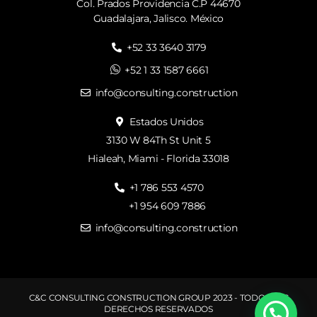
Col. Prados Providencia C.P 44670
Guadalajara, Jalisco. México
+52 33 3640 3179
+52 1 33 1587 6661
info@consulting.construction
Estados Unidos
3130 W 84Th St Unit 5
Hialeah, Miami - Florida 33018
+1 786 553 4570
+1 954 609 7886
info@consulting.construction
C&C CONSULTING CONSTRUCTION GROUP 2023 - TODOS LOS
DERECHOS RESERVADOS