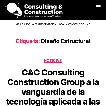
Inicio
Nosotros
Divisiones
Servicios
Proyectos
Noticias
Contacto
IMPULSAMOS LA TRANSFORMACIÓN HACIA LA CONSTRUCCIÓN 4.0
Etiqueta:
Diseño Estructural
NOTICIAS
C&C Consulting
Construction Group a la
vanguardia de la
tecnología aplicada a las