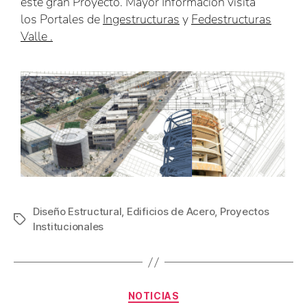
este gran Proyecto. Mayor Información visita
los Portales de
Ingestructuras
y
Fedestructuras
Valle
.
Diseño Estructural
,
Edificios de Acero
,
Proyectos
Institucionales
NOTICIAS