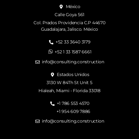
México
Calle Goya 561
Col. Prados Providencia C.P 44670
Guadalajara, Jalisco. México
+52 33 3640 3179
+52 1 33 1587 6661
info@consulting.construction
Estados Unidos
3130 W 84Th St Unit 5
Hialeah, Miami - Florida 33018
+1 786 553 4570
+1 954 609 7886
info@consulting.construction